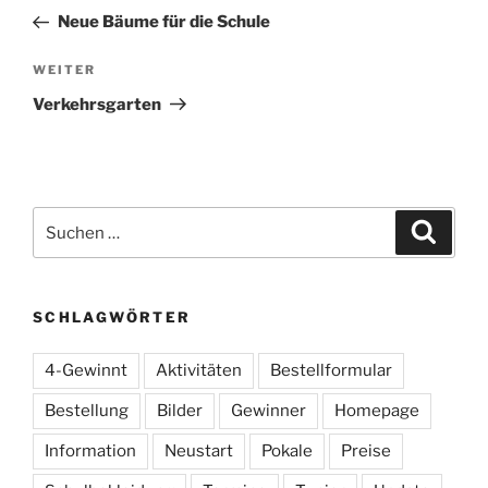
Beitrag
Neue Bäume für die Schule
Nächster
WEITER
Beitrag
Verkehrsgarten
Suchen
Suche
nach:
SCHLAGWÖRTER
4-Gewinnt
Aktivitäten
Bestellformular
Bestellung
Bilder
Gewinner
Homepage
Information
Neustart
Pokale
Preise