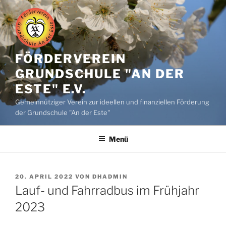
Zum
Inhalt
springen
FÖRDERVEREIN
GRUNDSCHULE "AN DER
ESTE" E.V.
Gemeinnütziger Verein zur ideellen und finanziellen Förderung
der Grundschule "An der Este"
Menü
VERÖFFENTLICHT
20. APRIL 2022
VON
DHADMIN
AM
Lauf- und Fahrradbus im Frühjahr
2023