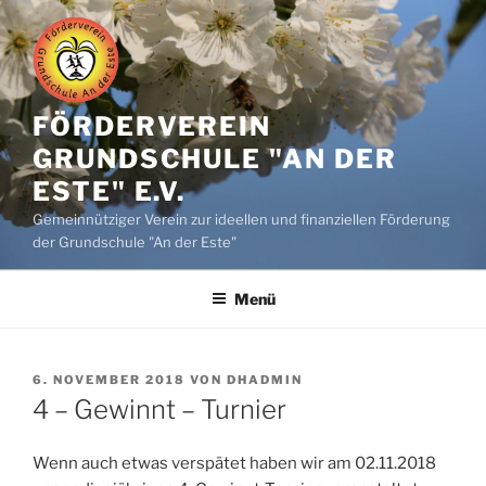
Zum
Inhalt
springen
FÖRDERVEREIN
GRUNDSCHULE "AN DER
ESTE" E.V.
Gemeinnütziger Verein zur ideellen und finanziellen Förderung
der Grundschule "An der Este"
Menü
VERÖFFENTLICHT
6. NOVEMBER 2018
VON
DHADMIN
AM
4 – Gewinnt – Turnier
Wenn auch etwas verspätet haben wir am 02.11.2018