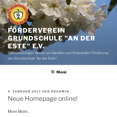
Zum
Inhalt
springen
FÖRDERVEREIN
GRUNDSCHULE "AN DER
ESTE" E.V.
Gemeinnütziger Verein zur ideellen und finanziellen Förderung
der Grundschule "An der Este"
Menü
VERÖFFENTLICHT
5. FEBRUAR 2017
VON
DHADMIN
AM
Neue Homepage online!
Moin Moin,